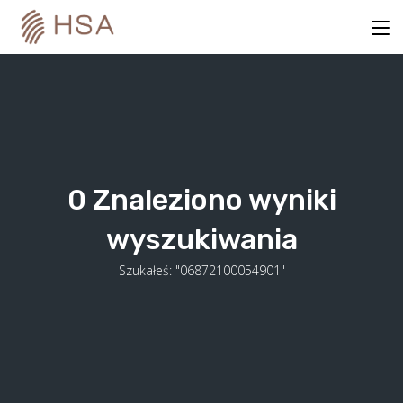
Skip
to
content
0
Znaleziono wyniki
wyszukiwania
Szukałeś: "06872100054901"