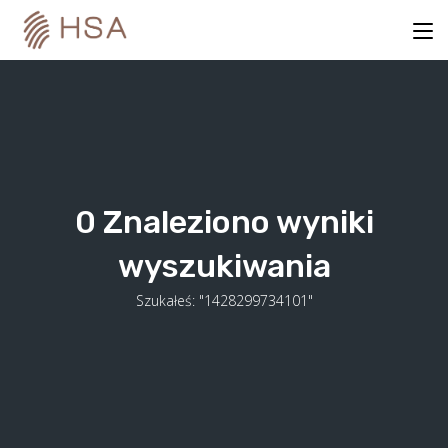
Skip
to
content
0
Znaleziono wyniki
wyszukiwania
Szukałeś: "1428299734101"