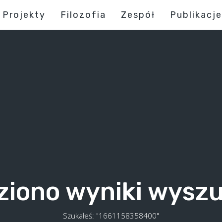
Projekty
Filozofia
Zespół
Publikacje
ziono wyniki wysz
Szukałeś: "1661158358400"