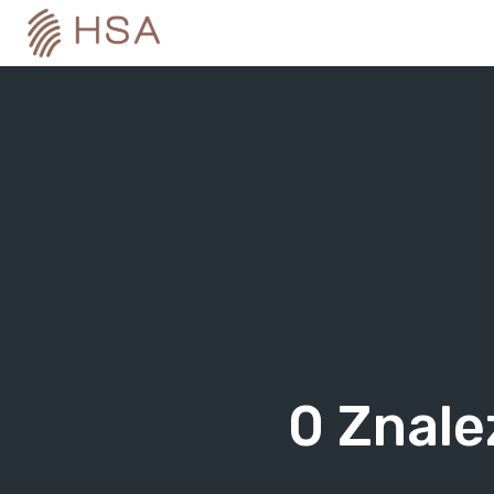
Skip
to
content
0
Znale