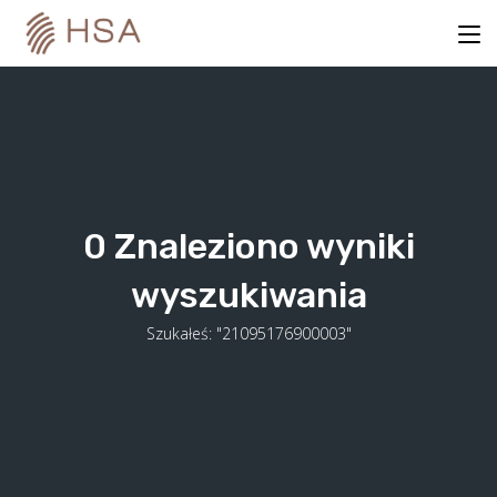
Skip
to
content
0
Znaleziono wyniki
wyszukiwania
Szukałeś: "21095176900003"