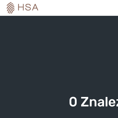
Skip
to
content
0
Znale