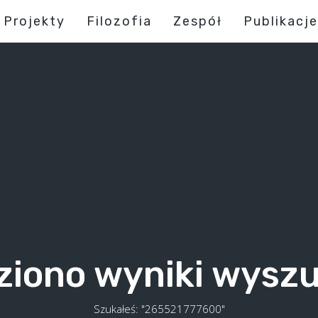
Projekty
Filozofia
Zespół
Publikacje
ziono wyniki wysz
Szukałeś: "265521777600"