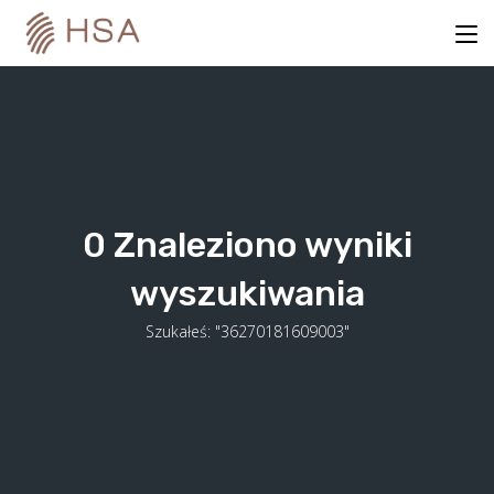
Skip
to
content
0
Znaleziono wyniki
wyszukiwania
Szukałeś: "36270181609003"