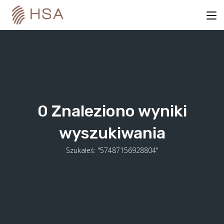
Skip
to
content
0
Znaleziono wyniki
wyszukiwania
Szukałeś: "57487156928804"