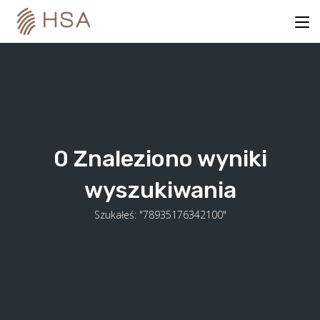
Skip
to
content
0
Znaleziono wyniki
wyszukiwania
Szukałeś: "78935176342100"