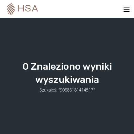
Skip
to
content
0
Znaleziono wyniki
wyszukiwania
Szukałeś: "90888181414517"